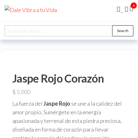
Skip
0
Dale
to
Vibra
the
a tu
Search
content
Vida
Search
for:
Jaspe Rojo Corazón
$
5.000
La fuerza del
Jaspe Rojo
se une a la calidez del
amor propio. Sumérgete en la energía
apasionada y terrenal de esta piedra preciosa,
diseñada en forma de corazón para llevar
contigo la esencia del poder y la conexión