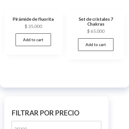
Pirámide de fluorita
Set de cristales 7
Chakras
$
35.000
$
65.000
Add to cart
Add to cart
FILTRAR POR PRECIO
Min