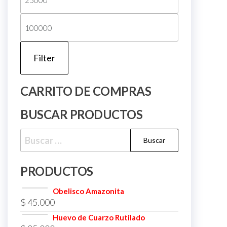
price
Max
price
Filter
CARRITO DE COMPRAS
BUSCAR PRODUCTOS
Buscar:
PRODUCTOS
Obelisco Amazonita
$
45.000
Huevo de Cuarzo Rutilado