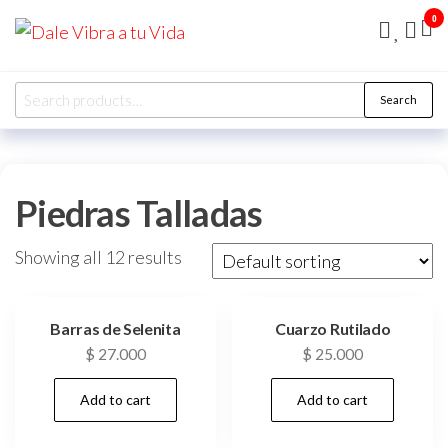
Skip
0
Dale
to
Vibra
the
a tu
Search
content
Vida
Search
for:
Piedras Talladas
Showing all 12 results
Barras de Selenita
Cuarzo Rutilado
$
27.000
$
25.000
Add to cart
Add to cart