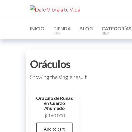
Skip
Dale
to
Vibra
the
a tu
content
INICIO
TIENDA
BLOG
CATEGORÍAS
Vida
NEW!
NEW
Oráculos
Showing the single result
Oráculo de Runas
en Cuarzo
Ahumado
$
160.000
Add to cart