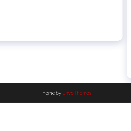
Theme by
EnvoThemes